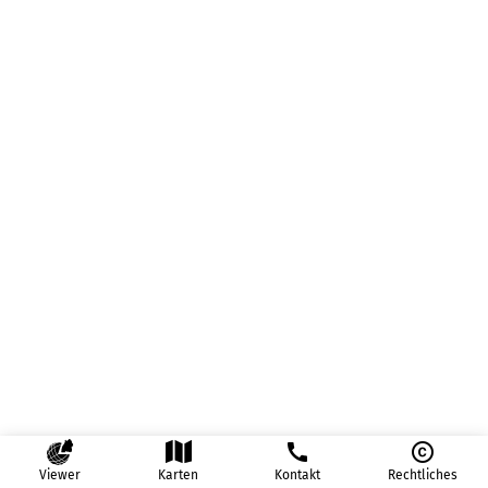
call
copyright
Viewer
Karten
Kontakt
Rechtliches